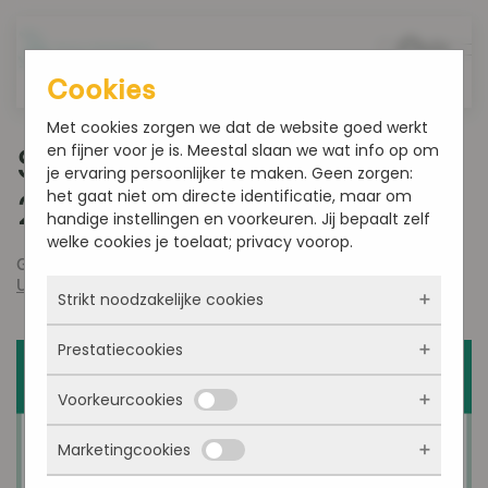
Overslaan en naar de inhoud gaan
Cookies
Met cookies zorgen we dat de website goed werkt
en fijner voor je is. Meestal slaan we wat info op om
Smultoppers week 49-
je ervaring persoonlijker te maken. Geen zorgen:
het gaat niet om directe identificatie, maar om
2023
handige instellingen en voorkeuren. Jij bepaalt zelf
welke cookies je toelaat; privacy voorop.
Geschreven door
admin
op
december 6, 2023
. Gepost in
Uncategorized
.
Strikt noodzakelijke cookies
Prestatiecookies
Deze cookies zorgen ervoor dat de website
überhaupt werkt. Ze zijn dus altijd actief en
Voorkeurcookies
kunnen niet worden uitgezet. Meestal worden
Met deze cookies zien we hoe vaak onze site
ze alleen geplaatst als jij iets doet, zoals
bezocht wordt, waar bezoekers vandaan
inloggen, een formulier invullen of je
Marketingcookies
komen en welke pagina’s populair zijn. Zo
Deze cookies onthouden jouw voorkeuren.
privacyvoorkeuren opslaan. Je kunt je browser
kunnen we de website blijven verbeteren.
Bijvoorbeeld taalkeuze of ingevulde gegevens.