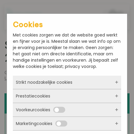
Overslaan en naar de inhoud gaan
Cookies
Met cookies zorgen we dat de website goed werkt
en fijner voor je is. Meestal slaan we wat info op om
Smultoppers week 50-
je ervaring persoonlijker te maken. Geen zorgen:
het gaat niet om directe identificatie, maar om
2023
handige instellingen en voorkeuren. Jij bepaalt zelf
welke cookies je toelaat; privacy voorop.
Geschreven door
admin
op
december 12, 2023
. Gepost in
Uncategorized
.
Strikt noodzakelijke cookies
Prestatiecookies
Deze cookies zorgen ervoor dat de website
überhaupt werkt. Ze zijn dus altijd actief en
Voorkeurcookies
kunnen niet worden uitgezet. Meestal worden
Met deze cookies zien we hoe vaak onze site
ze alleen geplaatst als jij iets doet, zoals
bezocht wordt, waar bezoekers vandaan
inloggen, een formulier invullen of je
Marketingcookies
komen en welke pagina’s populair zijn. Zo
Deze cookies onthouden jouw voorkeuren.
privacyvoorkeuren opslaan. Je kunt je browser
kunnen we de website blijven verbeteren.
Bijvoorbeeld taalkeuze of ingevulde gegevens.