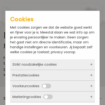
Overslaan en naar de inhoud gaan
Cookies
Met cookies zorgen we dat de website goed werkt
en fijner voor je is. Meestal slaan we wat info op om
Neem
contact
je ervaring persoonlijker te maken. Geen zorgen:
het gaat niet om directe identificatie, maar om
met ons op
handige instellingen en voorkeuren. Jij bepaalt zelf
welke cookies je toelaat; privacy voorop.
Heeft u een vraag over een bestelling, traktatie,
taart, gebak of product uit de webshop? Neem
Strikt noodzakelijke cookies
gerust contact op. Wij helpen u graag verder in de
winkel in Fijnaart of via het contactformulier.
Prestatiecookies
Deze cookies zorgen ervoor dat de website
überhaupt werkt. Ze zijn dus altijd actief en
Voorkeurcookies
kunnen niet worden uitgezet. Meestal worden
Met deze cookies zien we hoe vaak onze site
ze alleen geplaatst als jij iets doet, zoals
bezocht wordt, waar bezoekers vandaan
inloggen, een formulier invullen of je
Marketingcookies
komen en welke pagina’s populair zijn. Zo
Deze cookies onthouden jouw voorkeuren.
STUUR EEN BERICHT
privacyvoorkeuren opslaan. Je kunt je browser
kunnen we de website blijven verbeteren.
Bijvoorbeeld taalkeuze of ingevulde gegevens.