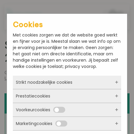
Overslaan en naar de inhoud gaan
Cookies
Met cookies zorgen we dat de website goed werkt
en fijner voor je is. Meestal slaan we wat info op om
Smultoppers week 41-
je ervaring persoonlijker te maken. Geen zorgen:
het gaat niet om directe identificatie, maar om
2023
handige instellingen en voorkeuren. Jij bepaalt zelf
welke cookies je toelaat; privacy voorop.
Geschreven door
admin
op
oktober 10, 2023
. Gepost in
Uncategorized
.
Strikt noodzakelijke cookies
Prestatiecookies
Deze cookies zorgen ervoor dat de website
überhaupt werkt. Ze zijn dus altijd actief en
Voorkeurcookies
kunnen niet worden uitgezet. Meestal worden
Met deze cookies zien we hoe vaak onze site
ze alleen geplaatst als jij iets doet, zoals
bezocht wordt, waar bezoekers vandaan
inloggen, een formulier invullen of je
Marketingcookies
komen en welke pagina’s populair zijn. Zo
Deze cookies onthouden jouw voorkeuren.
privacyvoorkeuren opslaan. Je kunt je browser
kunnen we de website blijven verbeteren.
Bijvoorbeeld taalkeuze of ingevulde gegevens.