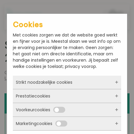
Overslaan en naar de inhoud gaan
Cookies
Met cookies zorgen we dat de website goed werkt
en fijner voor je is. Meestal slaan we wat info op om
Smultoppers week 40-
je ervaring persoonlijker te maken. Geen zorgen:
het gaat niet om directe identificatie, maar om
2023
handige instellingen en voorkeuren. Jij bepaalt zelf
welke cookies je toelaat; privacy voorop.
Geschreven door
admin
op
oktober 3, 2023
. Gepost in
Uncategorized
.
Strikt noodzakelijke cookies
Prestatiecookies
Deze cookies zorgen ervoor dat de website
überhaupt werkt. Ze zijn dus altijd actief en
Voorkeurcookies
kunnen niet worden uitgezet. Meestal worden
Met deze cookies zien we hoe vaak onze site
ze alleen geplaatst als jij iets doet, zoals
bezocht wordt, waar bezoekers vandaan
inloggen, een formulier invullen of je
Marketingcookies
komen en welke pagina’s populair zijn. Zo
Deze cookies onthouden jouw voorkeuren.
privacyvoorkeuren opslaan. Je kunt je browser
kunnen we de website blijven verbeteren.
Bijvoorbeeld taalkeuze of ingevulde gegevens.