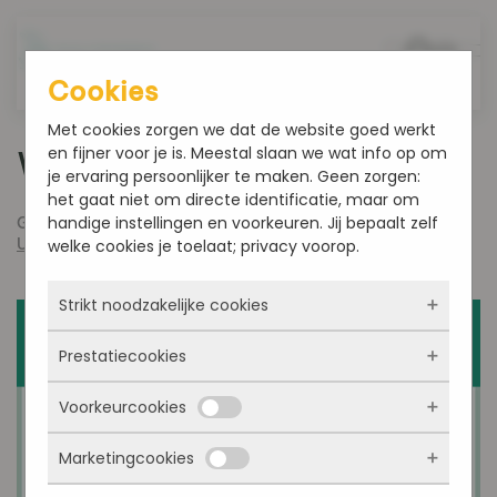
Overslaan en naar de inhoud gaan
Cookies
Met cookies zorgen we dat de website goed werkt
en fijner voor je is. Meestal slaan we wat info op om
Week 5020
je ervaring persoonlijker te maken. Geen zorgen:
het gaat niet om directe identificatie, maar om
handige instellingen en voorkeuren. Jij bepaalt zelf
Geschreven door
admin
op
december 8, 2020
. Gepost in
Uncategorized
.
welke cookies je toelaat; privacy voorop.
Strikt noodzakelijke cookies
Prestatiecookies
Deze cookies zorgen ervoor dat de website
überhaupt werkt. Ze zijn dus altijd actief en
Voorkeurcookies
kunnen niet worden uitgezet. Meestal worden
Met deze cookies zien we hoe vaak onze site
ze alleen geplaatst als jij iets doet, zoals
bezocht wordt, waar bezoekers vandaan
inloggen, een formulier invullen of je
Marketingcookies
komen en welke pagina’s populair zijn. Zo
Deze cookies onthouden jouw voorkeuren.
privacyvoorkeuren opslaan. Je kunt je browser
kunnen we de website blijven verbeteren.
Bijvoorbeeld taalkeuze of ingevulde gegevens.