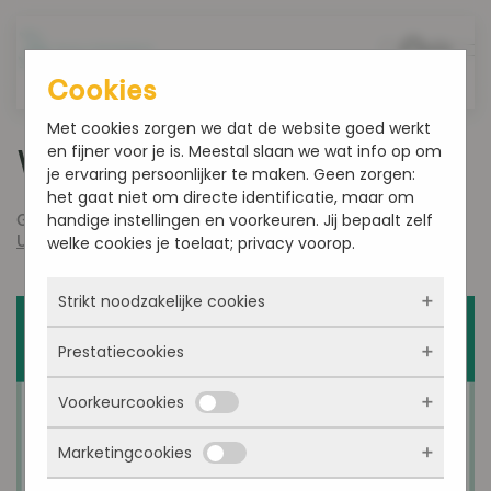
Overslaan en naar de inhoud gaan
Cookies
Met cookies zorgen we dat de website goed werkt
en fijner voor je is. Meestal slaan we wat info op om
Week 4920
je ervaring persoonlijker te maken. Geen zorgen:
het gaat niet om directe identificatie, maar om
handige instellingen en voorkeuren. Jij bepaalt zelf
Geschreven door
admin
op
december 1, 2020
. Gepost in
Uncategorized
.
welke cookies je toelaat; privacy voorop.
Strikt noodzakelijke cookies
Prestatiecookies
Deze cookies zorgen ervoor dat de website
überhaupt werkt. Ze zijn dus altijd actief en
Voorkeurcookies
kunnen niet worden uitgezet. Meestal worden
Met deze cookies zien we hoe vaak onze site
ze alleen geplaatst als jij iets doet, zoals
bezocht wordt, waar bezoekers vandaan
inloggen, een formulier invullen of je
Marketingcookies
komen en welke pagina’s populair zijn. Zo
Deze cookies onthouden jouw voorkeuren.
privacyvoorkeuren opslaan. Je kunt je browser
kunnen we de website blijven verbeteren.
Bijvoorbeeld taalkeuze of ingevulde gegevens.