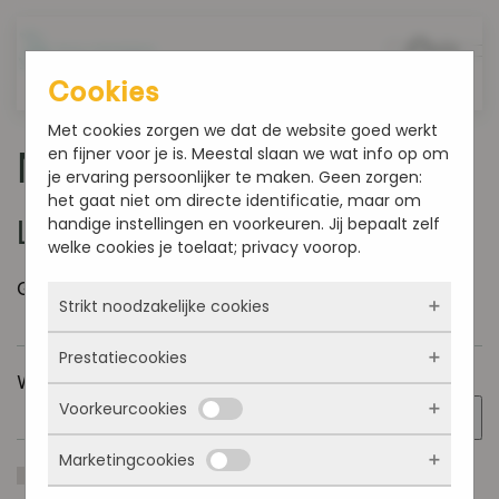
Overslaan en naar de inhoud gaan
Cookies
Met cookies zorgen we dat de website goed werkt
en fijner voor je is. Meestal slaan we wat info op om
Mijn account
je ervaring persoonlijker te maken. Geen zorgen:
het gaat niet om directe identificatie, maar om
handige instellingen en voorkeuren. Jij bepaalt zelf
Login
welke cookies je toelaat; privacy voorop.
Vereist
Gebruikersnaam of e-mailadres
*
Strikt noodzakelijke cookies
Prestatiecookies
Deze cookies zorgen ervoor dat de website
Vereist
Wachtwoord
*
überhaupt werkt. Ze zijn dus altijd actief en
Voorkeurcookies
kunnen niet worden uitgezet. Meestal worden
Met deze cookies zien we hoe vaak onze site
ze alleen geplaatst als jij iets doet, zoals
bezocht wordt, waar bezoekers vandaan
inloggen, een formulier invullen of je
Marketingcookies
komen en welke pagina’s populair zijn. Zo
Deze cookies onthouden jouw voorkeuren.
Onthouden
privacyvoorkeuren opslaan. Je kunt je browser
kunnen we de website blijven verbeteren.
Bijvoorbeeld taalkeuze of ingevulde gegevens.