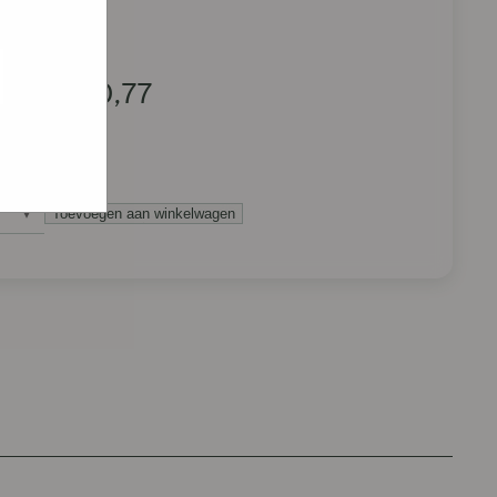
e hoe zij
ed
g). Er
code van
€
0,77
teeds
Toevoegen aan winkelwagen
achte
ierkoeken
antal