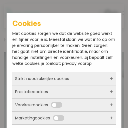
Overslaan en naar de inhoud gaan
Cookies
Met cookies zorgen we dat de website goed werkt
en fijner voor je is. Meestal slaan we wat info op om
Home
Sinterklaas
XXL chocoladeletter Wit
je ervaring persoonlijker te maken. Geen zorgen:
het gaat niet om directe identificatie, maar om
handige instellingen en voorkeuren. Jij bepaalt zelf
welke cookies je toelaat; privacy voorop.
Strikt noodzakelijke cookies
Prestatiecookies
Deze cookies zorgen ervoor dat de website
überhaupt werkt. Ze zijn dus altijd actief en
Voorkeurcookies
kunnen niet worden uitgezet. Meestal worden
Met deze cookies zien we hoe vaak onze site
ze alleen geplaatst als jij iets doet, zoals
bezocht wordt, waar bezoekers vandaan
inloggen, een formulier invullen of je
Marketingcookies
komen en welke pagina’s populair zijn. Zo
Deze cookies onthouden jouw voorkeuren.
privacyvoorkeuren opslaan. Je kunt je browser
kunnen we de website blijven verbeteren.
Bijvoorbeeld taalkeuze of ingevulde gegevens.