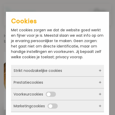
Overslaan en naar de inhoud gaan
Cookies
Met cookies zorgen we dat de website goed werkt
en fijner voor je is. Meestal slaan we wat info op om
Home
Producten
Brood
Tarwe vloer
je ervaring persoonlijker te maken. Geen zorgen:
brood
het gaat niet om directe identificatie, maar om
handige instellingen en voorkeuren. Jij bepaalt zelf
welke cookies je toelaat; privacy voorop.
Strikt noodzakelijke cookies
Prestatiecookies
Deze cookies zorgen ervoor dat de website
überhaupt werkt. Ze zijn dus altijd actief en
Voorkeurcookies
kunnen niet worden uitgezet. Meestal worden
Met deze cookies zien we hoe vaak onze site
ze alleen geplaatst als jij iets doet, zoals
bezocht wordt, waar bezoekers vandaan
inloggen, een formulier invullen of je
Marketingcookies
komen en welke pagina’s populair zijn. Zo
Deze cookies onthouden jouw voorkeuren.
privacyvoorkeuren opslaan. Je kunt je browser
kunnen we de website blijven verbeteren.
Bijvoorbeeld taalkeuze of ingevulde gegevens.