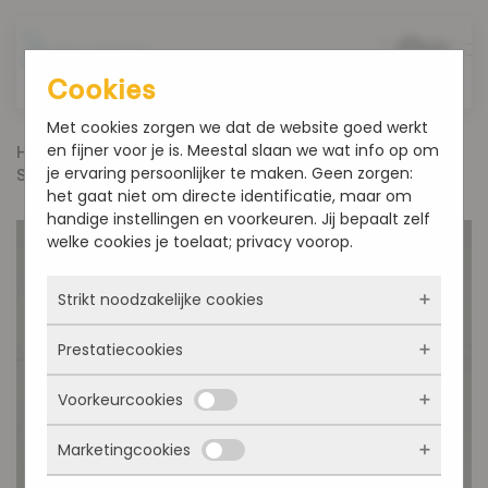
Overslaan en naar de inhoud gaan
Cookies
Met cookies zorgen we dat de website goed werkt
en fijner voor je is. Meestal slaan we wat info op om
Home
Producten
Gevuld Brood
je ervaring persoonlijker te maken. Geen zorgen:
Suikerbrood
het gaat niet om directe identificatie, maar om
handige instellingen en voorkeuren. Jij bepaalt zelf
welke cookies je toelaat; privacy voorop.
Strikt noodzakelijke cookies
Prestatiecookies
Deze cookies zorgen ervoor dat de website
überhaupt werkt. Ze zijn dus altijd actief en
Voorkeurcookies
kunnen niet worden uitgezet. Meestal worden
Met deze cookies zien we hoe vaak onze site
ze alleen geplaatst als jij iets doet, zoals
bezocht wordt, waar bezoekers vandaan
inloggen, een formulier invullen of je
Marketingcookies
komen en welke pagina’s populair zijn. Zo
Deze cookies onthouden jouw voorkeuren.
privacyvoorkeuren opslaan. Je kunt je browser
kunnen we de website blijven verbeteren.
Bijvoorbeeld taalkeuze of ingevulde gegevens.