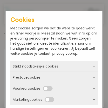
Overslaan en naar de inhoud gaan
Cookies
Met cookies zorgen we dat de website goed werkt
en fijner voor je is. Meestal slaan we wat info op om
Home
Producten
Harde en Zachte broodjes
je ervaring persoonlijker te maken. Geen zorgen:
Stokbrood klein
het gaat niet om directe identificatie, maar om
handige instellingen en voorkeuren. Jij bepaalt zelf
welke cookies je toelaat; privacy voorop.
Strikt noodzakelijke cookies
Prestatiecookies
Deze cookies zorgen ervoor dat de website
überhaupt werkt. Ze zijn dus altijd actief en
Voorkeurcookies
kunnen niet worden uitgezet. Meestal worden
Met deze cookies zien we hoe vaak onze site
ze alleen geplaatst als jij iets doet, zoals
bezocht wordt, waar bezoekers vandaan
inloggen, een formulier invullen of je
Marketingcookies
komen en welke pagina’s populair zijn. Zo
Deze cookies onthouden jouw voorkeuren.
privacyvoorkeuren opslaan. Je kunt je browser
kunnen we de website blijven verbeteren.
Bijvoorbeeld taalkeuze of ingevulde gegevens.