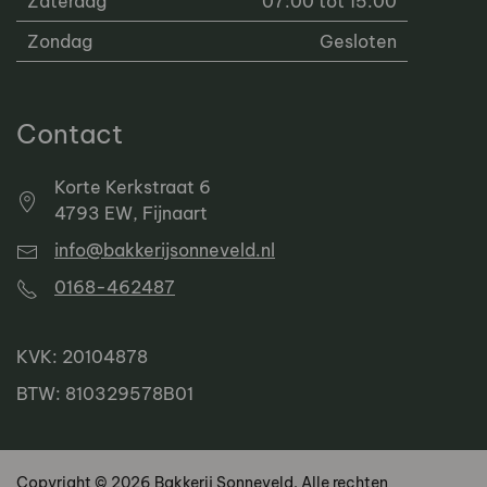
Zaterdag
07:00 tot 15:00
Zondag
Gesloten
Contact
Korte Kerkstraat 6
4793 EW, Fijnaart
info@bakkerijsonneveld.nl
0168-462487
KVK: 20104878
BTW: 810329578B01
Copyright © 2026 Bakkerij Sonneveld. Alle rechten