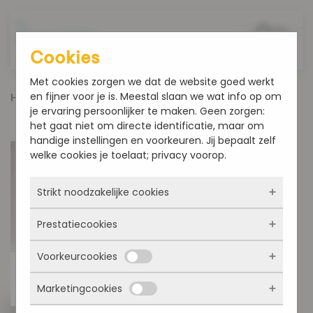
Overslaan en naar de inhoud gaan
Cookies
Met cookies zorgen we dat de website goed werkt
en fijner voor je is. Meestal slaan we wat info op om
Home
Producten
Harde en Zachte broodjes
je ervaring persoonlijker te maken. Geen zorgen:
Spelt eierkoeken 4 stuks
het gaat niet om directe identificatie, maar om
handige instellingen en voorkeuren. Jij bepaalt zelf
welke cookies je toelaat; privacy voorop.
Strikt noodzakelijke cookies
Prestatiecookies
Deze cookies zorgen ervoor dat de website
überhaupt werkt. Ze zijn dus altijd actief en
Voorkeurcookies
kunnen niet worden uitgezet. Meestal worden
Met deze cookies zien we hoe vaak onze site
ze alleen geplaatst als jij iets doet, zoals
bezocht wordt, waar bezoekers vandaan
inloggen, een formulier invullen of je
Marketingcookies
komen en welke pagina’s populair zijn. Zo
Deze cookies onthouden jouw voorkeuren.
privacyvoorkeuren opslaan. Je kunt je browser
kunnen we de website blijven verbeteren.
Bijvoorbeeld taalkeuze of ingevulde gegevens.