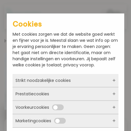
Overslaan en naar de inhoud gaan
Cookies
Met cookies zorgen we dat de website goed werkt
en fijner voor je is. Meestal slaan we wat info op om
Home
Producten
Brood
Ruwe bolster
je ervaring persoonlijker te maken. Geen zorgen:
het gaat niet om directe identificatie, maar om
handige instellingen en voorkeuren. Jij bepaalt zelf
welke cookies je toelaat; privacy voorop.
Strikt noodzakelijke cookies
Prestatiecookies
Deze cookies zorgen ervoor dat de website
überhaupt werkt. Ze zijn dus altijd actief en
Voorkeurcookies
kunnen niet worden uitgezet. Meestal worden
Met deze cookies zien we hoe vaak onze site
ze alleen geplaatst als jij iets doet, zoals
bezocht wordt, waar bezoekers vandaan
inloggen, een formulier invullen of je
Marketingcookies
komen en welke pagina’s populair zijn. Zo
Deze cookies onthouden jouw voorkeuren.
privacyvoorkeuren opslaan. Je kunt je browser
kunnen we de website blijven verbeteren.
Bijvoorbeeld taalkeuze of ingevulde gegevens.