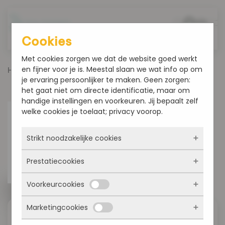
Overslaan en naar de inhoud gaan
Cookies
Met cookies zorgen we dat de website goed werkt
en fijner voor je is. Meestal slaan we wat info op om
Home
Producten
Harde en Zachte broodjes
je ervaring persoonlijker te maken. Geen zorgen:
Rozijnenbollen
het gaat niet om directe identificatie, maar om
handige instellingen en voorkeuren. Jij bepaalt zelf
welke cookies je toelaat; privacy voorop.
Strikt noodzakelijke cookies
Prestatiecookies
Deze cookies zorgen ervoor dat de website
überhaupt werkt. Ze zijn dus altijd actief en
Voorkeurcookies
kunnen niet worden uitgezet. Meestal worden
Met deze cookies zien we hoe vaak onze site
ze alleen geplaatst als jij iets doet, zoals
bezocht wordt, waar bezoekers vandaan
inloggen, een formulier invullen of je
Marketingcookies
komen en welke pagina’s populair zijn. Zo
Deze cookies onthouden jouw voorkeuren.
privacyvoorkeuren opslaan. Je kunt je browser
Rozijnenbollen
kunnen we de website blijven verbeteren.
Bijvoorbeeld taalkeuze of ingevulde gegevens.