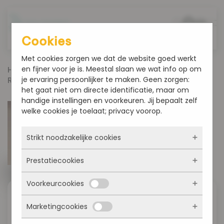
Overslaan en naar de inhoud gaan
Cookies
Met cookies zorgen we dat de website goed werkt
en fijner voor je is. Meestal slaan we wat info op om
Home
Producten
Taart en Gebak
je ervaring persoonlijker te maken. Geen zorgen:
Roosendalers
het gaat niet om directe identificatie, maar om
handige instellingen en voorkeuren. Jij bepaalt zelf
welke cookies je toelaat; privacy voorop.
Strikt noodzakelijke cookies
Prestatiecookies
Deze cookies zorgen ervoor dat de website
überhaupt werkt. Ze zijn dus altijd actief en
Voorkeurcookies
kunnen niet worden uitgezet. Meestal worden
Met deze cookies zien we hoe vaak onze site
ze alleen geplaatst als jij iets doet, zoals
bezocht wordt, waar bezoekers vandaan
Roosendalers
inloggen, een formulier invullen of je
Marketingcookies
komen en welke pagina’s populair zijn. Zo
Deze cookies onthouden jouw voorkeuren.
privacyvoorkeuren opslaan. Je kunt je browser
kunnen we de website blijven verbeteren.
Bijvoorbeeld taalkeuze of ingevulde gegevens.