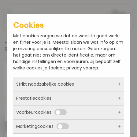
Overslaan en naar de inhoud gaan
Cookies
Met cookies zorgen we dat de website goed werkt
en fijner voor je is. Meestal slaan we wat info op om
Home
Producten
Koek en Zoet
je ervaring persoonlijker te maken. Geen zorgen:
Roombroodjes
het gaat niet om directe identificatie, maar om
handige instellingen en voorkeuren. Jij bepaalt zelf
welke cookies je toelaat; privacy voorop.
Strikt noodzakelijke cookies
Prestatiecookies
Deze cookies zorgen ervoor dat de website
überhaupt werkt. Ze zijn dus altijd actief en
Voorkeurcookies
kunnen niet worden uitgezet. Meestal worden
Met deze cookies zien we hoe vaak onze site
ze alleen geplaatst als jij iets doet, zoals
bezocht wordt, waar bezoekers vandaan
inloggen, een formulier invullen of je
Marketingcookies
komen en welke pagina’s populair zijn. Zo
Deze cookies onthouden jouw voorkeuren.
privacyvoorkeuren opslaan. Je kunt je browser
kunnen we de website blijven verbeteren.
Bijvoorbeeld taalkeuze of ingevulde gegevens.