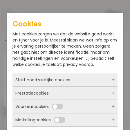
Overslaan en naar de inhoud gaan
Cookies
Met cookies zorgen we dat de website goed werkt
en fijner voor je is. Meestal slaan we wat info op om
Home
Oud en Nieuw
Oma’s appelringen 4 stuks
je ervaring persoonlijker te maken. Geen zorgen:
het gaat niet om directe identificatie, maar om
handige instellingen en voorkeuren. Jij bepaalt zelf
welke cookies je toelaat; privacy voorop.
Strikt noodzakelijke cookies
Prestatiecookies
Deze cookies zorgen ervoor dat de website
überhaupt werkt. Ze zijn dus altijd actief en
Voorkeurcookies
kunnen niet worden uitgezet. Meestal worden
Met deze cookies zien we hoe vaak onze site
ze alleen geplaatst als jij iets doet, zoals
bezocht wordt, waar bezoekers vandaan
inloggen, een formulier invullen of je
Marketingcookies
komen en welke pagina’s populair zijn. Zo
Deze cookies onthouden jouw voorkeuren.
privacyvoorkeuren opslaan. Je kunt je browser
kunnen we de website blijven verbeteren.
Oma’s appelringen 4 stuks
Bijvoorbeeld taalkeuze of ingevulde gegevens.