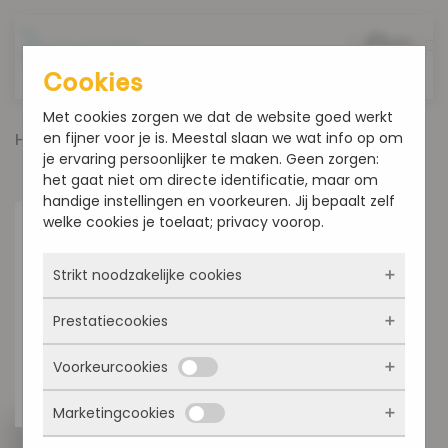
Overslaan en naar de inhoud gaan
Cookies
Met cookies zorgen we dat de website goed werkt
en fijner voor je is. Meestal slaan we wat info op om
Home
Producten
Harde en Zachte broodjes
je ervaring persoonlijker te maken. Geen zorgen:
Muesli bollen 5 stuks voor € 4,25
het gaat niet om directe identificatie, maar om
handige instellingen en voorkeuren. Jij bepaalt zelf
welke cookies je toelaat; privacy voorop.
Strikt noodzakelijke cookies
Prestatiecookies
Deze cookies zorgen ervoor dat de website
überhaupt werkt. Ze zijn dus altijd actief en
Voorkeurcookies
kunnen niet worden uitgezet. Meestal worden
Met deze cookies zien we hoe vaak onze site
ze alleen geplaatst als jij iets doet, zoals
bezocht wordt, waar bezoekers vandaan
inloggen, een formulier invullen of je
Marketingcookies
komen en welke pagina’s populair zijn. Zo
Deze cookies onthouden jouw voorkeuren.
privacyvoorkeuren opslaan. Je kunt je browser
kunnen we de website blijven verbeteren.
Bijvoorbeeld taalkeuze of ingevulde gegevens.