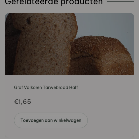
Gerelateerde producten
4,25
aantal
Grof Volkoren Tarwebrood Half
€
1,65
Toevoegen aan winkelwagen