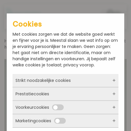
Overslaan en naar de inhoud gaan
Cookies
Met cookies zorgen we dat de website goed werkt
en fijner voor je is. Meestal slaan we wat info op om
Home
Sinterklaas
Luxe chocoladeletter Wit met
je ervaring persoonlijker te maken. Geen zorgen:
hazelnoten
het gaat niet om directe identificatie, maar om
handige instellingen en voorkeuren. Jij bepaalt zelf
welke cookies je toelaat; privacy voorop.
Strikt noodzakelijke cookies
Prestatiecookies
Deze cookies zorgen ervoor dat de website
überhaupt werkt. Ze zijn dus altijd actief en
Voorkeurcookies
kunnen niet worden uitgezet. Meestal worden
Met deze cookies zien we hoe vaak onze site
ze alleen geplaatst als jij iets doet, zoals
bezocht wordt, waar bezoekers vandaan
inloggen, een formulier invullen of je
Marketingcookies
komen en welke pagina’s populair zijn. Zo
Deze cookies onthouden jouw voorkeuren.
privacyvoorkeuren opslaan. Je kunt je browser
kunnen we de website blijven verbeteren.
Bijvoorbeeld taalkeuze of ingevulde gegevens.