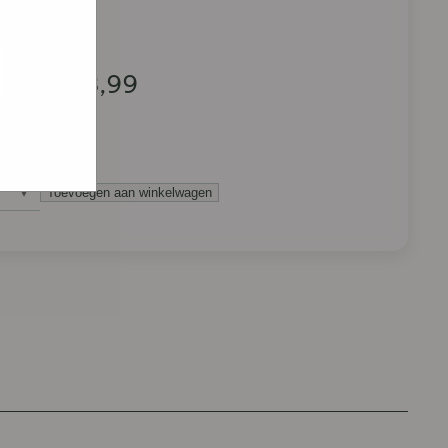
e hoe zij
ed
g). Er
code van
€
8,99
teeds
Toevoegen aan winkelwagen
e
ILLEM
lagroomschnitte
antal