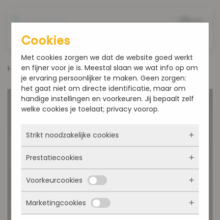
Overslaan en naar de inhoud gaan
Cookies
Met cookies zorgen we dat de website goed werkt
en fijner voor je is. Meestal slaan we wat info op om
Home
Sinterklaas
Luxe Chocoladeletter wit
je ervaring persoonlijker te maken. Geen zorgen:
het gaat niet om directe identificatie, maar om
handige instellingen en voorkeuren. Jij bepaalt zelf
welke cookies je toelaat; privacy voorop.
Strikt noodzakelijke cookies
Prestatiecookies
Deze cookies zorgen ervoor dat de website
überhaupt werkt. Ze zijn dus altijd actief en
Voorkeurcookies
kunnen niet worden uitgezet. Meestal worden
Met deze cookies zien we hoe vaak onze site
ze alleen geplaatst als jij iets doet, zoals
bezocht wordt, waar bezoekers vandaan
inloggen, een formulier invullen of je
Marketingcookies
komen en welke pagina’s populair zijn. Zo
Deze cookies onthouden jouw voorkeuren.
privacyvoorkeuren opslaan. Je kunt je browser
kunnen we de website blijven verbeteren.
Bijvoorbeeld taalkeuze of ingevulde gegevens.