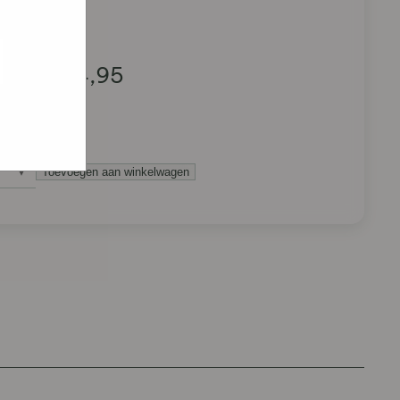
e hoe zij
ed
g). Er
code van
€
4,95
teeds
Toevoegen aan winkelwagen
tterkoekjes
antal