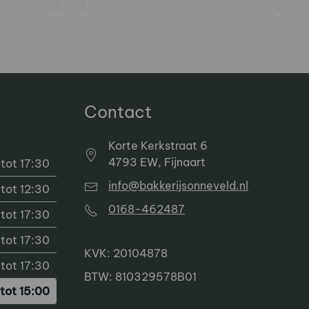
Contact
Korte Kerkstraat 6
4793 EW, Fijnaart
tot 17:30
info@bakkerijsonneveld.nl
tot 12:30
0168-462487
tot 17:30
tot 17:30
KVK: 20104878
tot 17:30
BTW: 810329578B01
tot 15:00