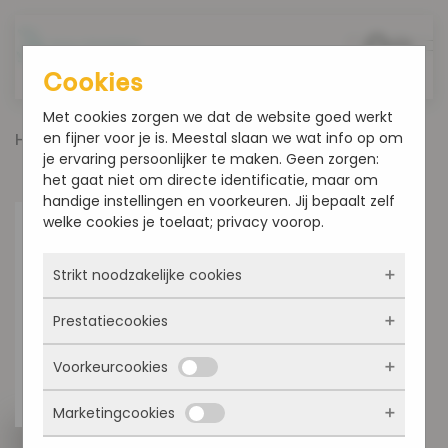
Overslaan en naar de inhoud gaan
Cookies
Met cookies zorgen we dat de website goed werkt
en fijner voor je is. Meestal slaan we wat info op om
Home
Producten
Harde en Zachte broodjes
je ervaring persoonlijker te maken. Geen zorgen:
Baquette wit 300 gram
het gaat niet om directe identificatie, maar om
handige instellingen en voorkeuren. Jij bepaalt zelf
welke cookies je toelaat; privacy voorop.
Strikt noodzakelijke cookies
Prestatiecookies
Deze cookies zorgen ervoor dat de website
überhaupt werkt. Ze zijn dus altijd actief en
Voorkeurcookies
kunnen niet worden uitgezet. Meestal worden
Met deze cookies zien we hoe vaak onze site
ze alleen geplaatst als jij iets doet, zoals
bezocht wordt, waar bezoekers vandaan
inloggen, een formulier invullen of je
Marketingcookies
komen en welke pagina’s populair zijn. Zo
Deze cookies onthouden jouw voorkeuren.
privacyvoorkeuren opslaan. Je kunt je browser
kunnen we de website blijven verbeteren.
Bijvoorbeeld taalkeuze of ingevulde gegevens.