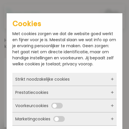
Overslaan en naar de inhoud gaan
Cookies
Met cookies zorgen we dat de website goed werkt
en fijner voor je is. Meestal slaan we wat info op om
Home
Producten
Koek en Zoet
Appel
je ervaring persoonlijker te maken. Geen zorgen:
kruimel vlaai
het gaat niet om directe identificatie, maar om
handige instellingen en voorkeuren. Jij bepaalt zelf
welke cookies je toelaat; privacy voorop.
Strikt noodzakelijke cookies
Prestatiecookies
Deze cookies zorgen ervoor dat de website
überhaupt werkt. Ze zijn dus altijd actief en
Voorkeurcookies
kunnen niet worden uitgezet. Meestal worden
Met deze cookies zien we hoe vaak onze site
ze alleen geplaatst als jij iets doet, zoals
bezocht wordt, waar bezoekers vandaan
inloggen, een formulier invullen of je
Marketingcookies
komen en welke pagina’s populair zijn. Zo
Deze cookies onthouden jouw voorkeuren.
privacyvoorkeuren opslaan. Je kunt je browser
kunnen we de website blijven verbeteren.
Bijvoorbeeld taalkeuze of ingevulde gegevens.