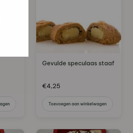
e hoe zij
ed
g). Er
code van
teeds
Gevulde speculaas staaf
€
4,25
wagen
Toevoegen aan winkelwagen