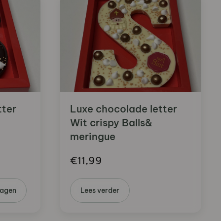
tter
Luxe chocolade letter
Wit crispy Balls&
meringue
€
11,99
wagen
Lees verder