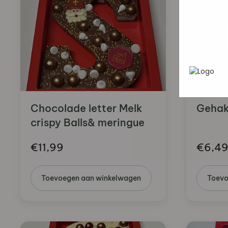
In het
P
heen te
uw pers
werken 
wordt g
je brows
adverten
Chocolade letter Melk
Gehak
crispy Balls& meringue
€
11,99
€
6,4
Toevoegen aan winkelwagen
Toevo