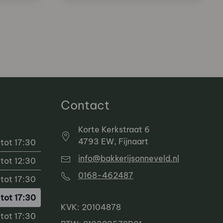
Contact
Korte Kerkstraat 6
4793 EW, Fijnaart
tot 17:30
info@bakkerijsonneveld.nl
tot 12:30
0168-462487
tot 17:30
tot 17:30
KVK: 20104878
tot 17:30