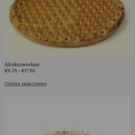
Abrikozenvlaai
Prijsklasse:
€
9,75
-
€
17,50
€9,75
Dit
tot
Opties selecteren
product
€17,50
heeft
meerdere
variaties.
Deze
optie
kan