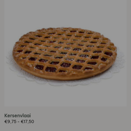
Kersenvlaai
Prijsklasse:
€
9,75
-
€
17,50
€9,75
Dit