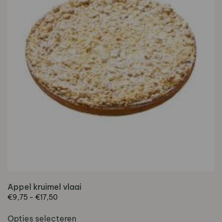
gekozen
worden
op
de
productpagina
Appel kruimel vlaai
Prijsklasse:
€
9,75
-
€
17,50
€9,75
Dit
tot
Opties selecteren
product