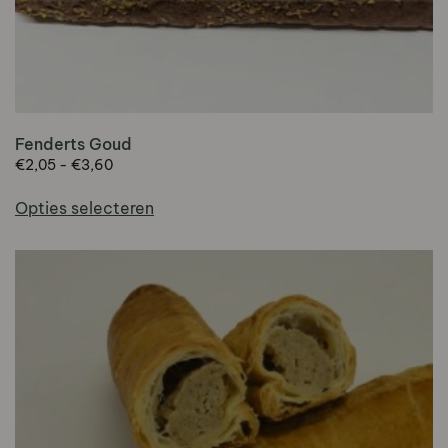
Fenderts Goud
Prijsklasse:
€
2,05
-
€
3,60
€2,05
Dit
tot
Opties selecteren
product
€3,60
heeft
meerdere
variaties.
Deze
optie
kan
gekozen
worden
op