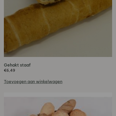
de
productpagina
Gehakt staaf
€
6,49
Toevoegen aan winkelwagen