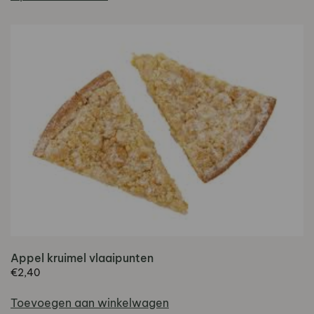
€17,50
heeft
meerdere
variaties.
Deze
optie
kan
gekozen
worden
op
de
productpagina
Appel kruimel vlaaipunten
€
2,40
Toevoegen aan winkelwagen