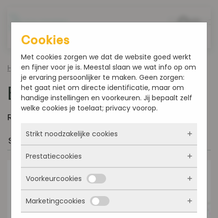
Overslaan en naar de inhoud gaan
Cookies
Met cookies zorgen we dat de website goed werkt
en fijner voor je is. Meestal slaan we wat info op om
Home
/ Bakkerij Sonneveld
je ervaring persoonlijker te maken. Geen zorgen:
Bakkerij Sonneveld
het gaat niet om directe identificatie, maar om
handige instellingen en voorkeuren. Jij bepaalt zelf
welke cookies je toelaat; privacy voorop.
Resultaat 1–16 van de 47 resultaten wordt getoond
Strikt noodzakelijke cookies
Prestatiecookies
Deze cookies zorgen ervoor dat de website
überhaupt werkt. Ze zijn dus altijd actief en
Voorkeurcookies
kunnen niet worden uitgezet. Meestal worden
Met deze cookies zien we hoe vaak onze site
ze alleen geplaatst als jij iets doet, zoals
bezocht wordt, waar bezoekers vandaan
inloggen, een formulier invullen of je
Marketingcookies
komen en welke pagina’s populair zijn. Zo
Deze cookies onthouden jouw voorkeuren.
privacyvoorkeuren opslaan. Je kunt je browser
kunnen we de website blijven verbeteren.
Bijvoorbeeld taalkeuze of ingevulde gegevens.