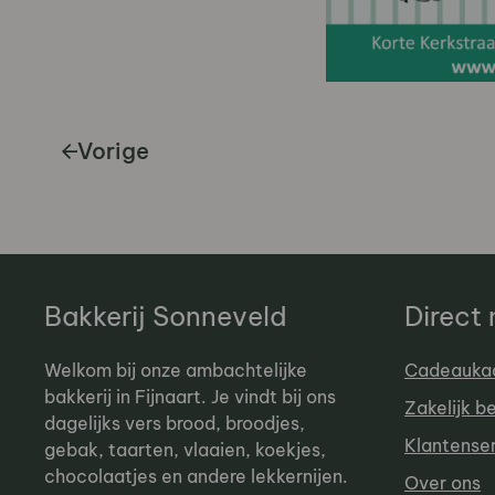
Vorige
Bakkerij Sonneveld
Direct
Welkom bij onze ambachtelijke
Cadeauka
bakkerij in Fijnaart. Je vindt bij ons
Zakelijk b
dagelijks vers brood, broodjes,
Klantense
gebak, taarten, vlaaien, koekjes,
chocolaatjes en andere lekkernijen.
Over ons