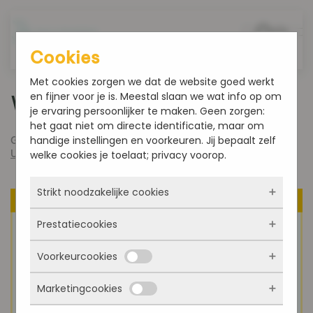
Overslaan en naar de inhoud gaan
Cookies
Met cookies zorgen we dat de website goed werkt
en fijner voor je is. Meestal slaan we wat info op om
Week 35
je ervaring persoonlijker te maken. Geen zorgen:
het gaat niet om directe identificatie, maar om
handige instellingen en voorkeuren. Jij bepaalt zelf
Geschreven door
admin
op
augustus 26, 2019
. Gepost in
Uncategorized
.
welke cookies je toelaat; privacy voorop.
Strikt noodzakelijke cookies
Prestatiecookies
Deze cookies zorgen ervoor dat de website
überhaupt werkt. Ze zijn dus altijd actief en
Voorkeurcookies
kunnen niet worden uitgezet. Meestal worden
Met deze cookies zien we hoe vaak onze site
ze alleen geplaatst als jij iets doet, zoals
bezocht wordt, waar bezoekers vandaan
inloggen, een formulier invullen of je
Marketingcookies
komen en welke pagina’s populair zijn. Zo
Deze cookies onthouden jouw voorkeuren.
privacyvoorkeuren opslaan. Je kunt je browser
kunnen we de website blijven verbeteren.
Bijvoorbeeld taalkeuze of ingevulde gegevens.