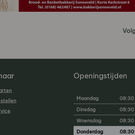
Vol
 naar
Openingstijden
arten
Maandag
08:30 
estellen
Dinsdag
08:30 
rvice
Woensdag
08:30 
Donderdag
08:30 