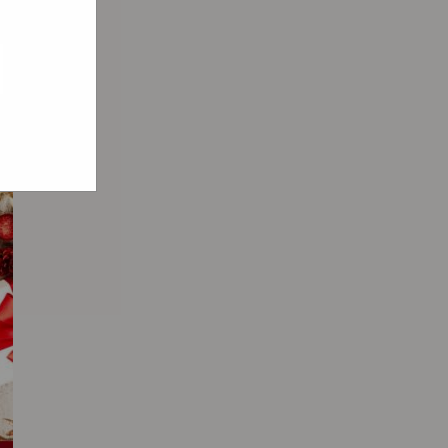
e hoe zij
ed
g). Er
code van
teeds