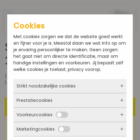
Overslaan en naar de inhoud gaan
Cookies
Met cookies zorgen we dat de website goed werkt
en fijner voor je is. Meestal slaan we wat info op om
Smultoppers week 34-
je ervaring persoonlijker te maken. Geen zorgen:
het gaat niet om directe identificatie, maar om
2022
handige instellingen en voorkeuren. Jij bepaalt zelf
welke cookies je toelaat; privacy voorop.
Geschreven door
admin
op
augustus 23, 2022
. Gepost in
Uncategorized
.
Strikt noodzakelijke cookies
Prestatiecookies
Deze cookies zorgen ervoor dat de website
überhaupt werkt. Ze zijn dus altijd actief en
Voorkeurcookies
kunnen niet worden uitgezet. Meestal worden
Met deze cookies zien we hoe vaak onze site
ze alleen geplaatst als jij iets doet, zoals
bezocht wordt, waar bezoekers vandaan
inloggen, een formulier invullen of je
Marketingcookies
komen en welke pagina’s populair zijn. Zo
Deze cookies onthouden jouw voorkeuren.
privacyvoorkeuren opslaan. Je kunt je browser
kunnen we de website blijven verbeteren.
Bijvoorbeeld taalkeuze of ingevulde gegevens.