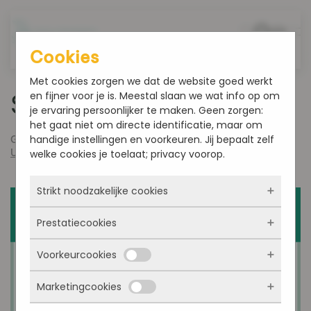
Overslaan en naar de inhoud gaan
Cookies
Met cookies zorgen we dat de website goed werkt
en fijner voor je is. Meestal slaan we wat info op om
Smultoppers week 31
je ervaring persoonlijker te maken. Geen zorgen:
het gaat niet om directe identificatie, maar om
handige instellingen en voorkeuren. Jij bepaalt zelf
Geschreven door
admin
op
juli 29, 2019
. Gepost in
Uncategorized
.
welke cookies je toelaat; privacy voorop.
Strikt noodzakelijke cookies
Prestatiecookies
Deze cookies zorgen ervoor dat de website
überhaupt werkt. Ze zijn dus altijd actief en
Voorkeurcookies
kunnen niet worden uitgezet. Meestal worden
Met deze cookies zien we hoe vaak onze site
ze alleen geplaatst als jij iets doet, zoals
bezocht wordt, waar bezoekers vandaan
inloggen, een formulier invullen of je
Marketingcookies
komen en welke pagina’s populair zijn. Zo
Deze cookies onthouden jouw voorkeuren.
privacyvoorkeuren opslaan. Je kunt je browser
kunnen we de website blijven verbeteren.
Bijvoorbeeld taalkeuze of ingevulde gegevens.