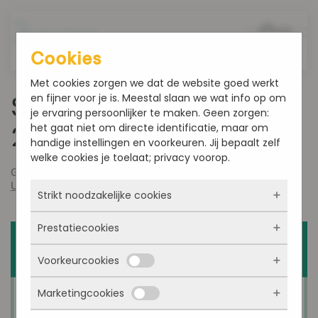
Overslaan en naar de inhoud gaan
Cookies
Met cookies zorgen we dat de website goed werkt
en fijner voor je is. Meestal slaan we wat info op om
Smultoppers week 20-
je ervaring persoonlijker te maken. Geen zorgen:
het gaat niet om directe identificatie, maar om
2022
handige instellingen en voorkeuren. Jij bepaalt zelf
welke cookies je toelaat; privacy voorop.
Geschreven door
admin
op
mei 17, 2022
. Gepost in
Uncategorized
.
Strikt noodzakelijke cookies
Prestatiecookies
Deze cookies zorgen ervoor dat de website
überhaupt werkt. Ze zijn dus altijd actief en
Voorkeurcookies
kunnen niet worden uitgezet. Meestal worden
Met deze cookies zien we hoe vaak onze site
ze alleen geplaatst als jij iets doet, zoals
bezocht wordt, waar bezoekers vandaan
inloggen, een formulier invullen of je
Marketingcookies
komen en welke pagina’s populair zijn. Zo
Deze cookies onthouden jouw voorkeuren.
privacyvoorkeuren opslaan. Je kunt je browser
kunnen we de website blijven verbeteren.
Bijvoorbeeld taalkeuze of ingevulde gegevens.