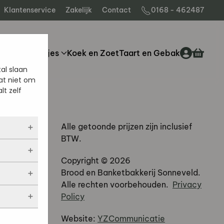
Klantenservice
Zakelijk
Contact
0168 - 462487
rood
Broodjes
Koek en Zoet
Taart en Gebak
al slaan
at niet om
lt zelf
Alle getoonde prijzen zijn inclusief
BTW.
ltijd
Copyright ©
2026
 als jij
Brood en Banketbakkerij Sonneveld.
opslaan.
ekers
Alle rechten voorbehouden.
Privacy
chuwt,
 blijven
een
Policy
. Als je
evulde
stieken.
 vindt.
Website:
YZCommunicatie
bsites