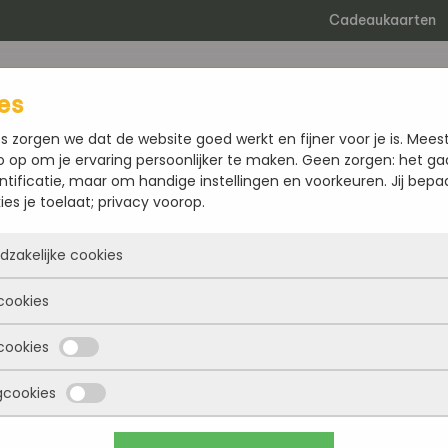
Cadeaukaarten
es
B
s zorgen we dat de website goed werkt en fijner voor je is. Meest
o op om je ervaring persoonlijker te maken. Geen zorgen: het ga
ntificatie, maar om handige instellingen en voorkeuren. Jij bepaa
es je toelaat; privacy voorop.
 09-2022
odzakelijke cookies
cookies
kies zorgen ervoor dat de website überhaupt werkt. Ze zijn dus a
gorized
.
n kunnen niet worden uitgezet. Meestal worden ze alleen geplaatst
cookies
t, zoals inloggen, een formulier invullen of je privacyvoorkeuren 
e cookies zien we hoe vaak onze site bezocht wordt, waar bezo
je browser zo instellen dat hij deze cookies blokkeert of je waars
 komen en welke pagina’s populair zijn. Zo kunnen we de website
n werkt (een deel van) de site niet goed. Deze cookies slaan g
gcookies
en. Alles wat we meten is anoniem, we weten dus niet wie je bent
okies onthouden jouw voorkeuren. Bijvoorbeeld taalkeuze of ing
lijke gegevens op.
okies weigert, kunnen we je bezoek niet meenemen in onze stati
. Zo werkt de site prettiger en sluit alles beter aan op wat jij fijn
ngcookies worden gebruikt om surfgedrag over verschillende we