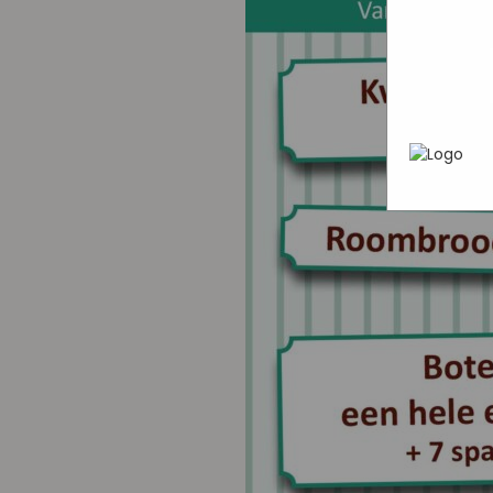
In het
P
heen te
uw pers
werken 
wordt g
je brows
adverten