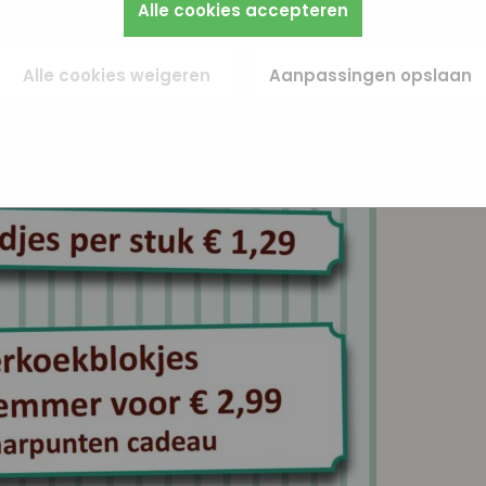
Alle cookies accepteren
rivacybeleid en Servicevoorwaarden van Google
beschrijft Googl
 volgen. Zo kunnen we meten welke advertentiecampagnes go
oonsgegevens gebruiken.
en je opnieuw benaderen met gerichte advertenties (remarketin
een directe persoonlijke info opgeslagen, maar wel een unieke 
Alle cookies weigeren
Aanpassingen opslaan
er of apparaat gebruikt. Als je deze cookies weigert, zie je nog s
ties maar die zijn minder relevant voor jou.