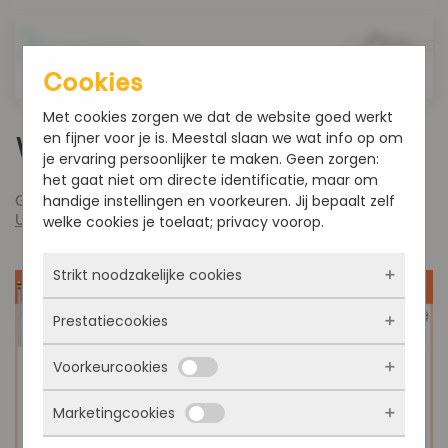
Overslaan en naar de inhoud gaan
Cookies
Met cookies zorgen we dat de website goed werkt
en fijner voor je is. Meestal slaan we wat info op om
Week 17-2021-KD
je ervaring persoonlijker te maken. Geen zorgen:
het gaat niet om directe identificatie, maar om
handige instellingen en voorkeuren. Jij bepaalt zelf
Geschreven door
admin
op
april 26, 2021
. Gepost in
Uncategorized
.
welke cookies je toelaat; privacy voorop.
Strikt noodzakelijke cookies
Prestatiecookies
Deze cookies zorgen ervoor dat de website
überhaupt werkt. Ze zijn dus altijd actief en
Voorkeurcookies
kunnen niet worden uitgezet. Meestal worden
Met deze cookies zien we hoe vaak onze site
ze alleen geplaatst als jij iets doet, zoals
bezocht wordt, waar bezoekers vandaan
inloggen, een formulier invullen of je
Marketingcookies
komen en welke pagina’s populair zijn. Zo
Deze cookies onthouden jouw voorkeuren.
privacyvoorkeuren opslaan. Je kunt je browser
kunnen we de website blijven verbeteren.
Bijvoorbeeld taalkeuze of ingevulde gegevens.